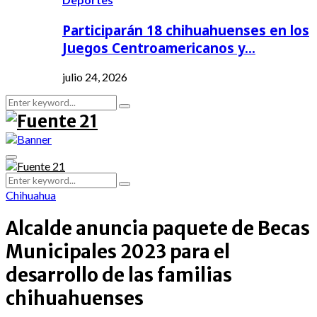
Participarán 18 chihuahuenses en los
Juegos Centroamericanos y…
julio 24, 2026
Search
Search
for:
Primary
Menu
Search
Search
for:
Chihuahua
Alcalde anuncia paquete de Becas
Municipales 2023 para el
desarrollo de las familias
chihuahuenses