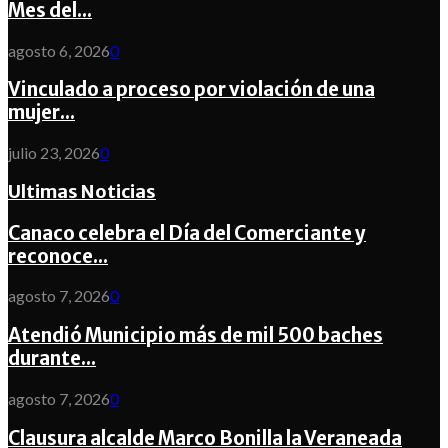
Mes del...
agosto 6, 2026
0
Vinculado a proceso por violación de una
mujer...
julio 23, 2026
0
Ultimas Noticias
Canaco celebra el Día del Comerciante y
reconoce...
agosto 7, 2026
0
Atendió Municipio más de mil 500 baches
durante...
agosto 7, 2026
0
Clausura alcalde Marco Bonilla la Veraneada