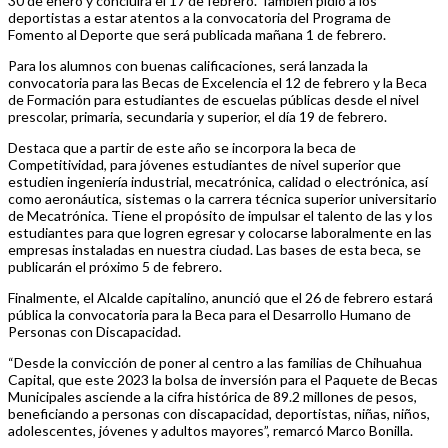
30 de enero y concluirá el 17 de febrero. También pidió a los
deportistas a estar atentos a la convocatoria del Programa de
Fomento al Deporte que será publicada mañana 1 de febrero.
Para los alumnos con buenas calificaciones, será lanzada la
convocatoria para las Becas de Excelencia el 12 de febrero y la Beca
de Formación para estudiantes de escuelas públicas desde el nivel
prescolar, primaria, secundaria y superior, el día 19 de febrero.
Destaca que a partir de este año se incorpora la beca de
Competitividad, para jóvenes estudiantes de nivel superior que
estudien ingeniería industrial, mecatrónica, calidad o electrónica, así
como aeronáutica, sistemas o la carrera técnica superior universitario
de Mecatrónica. Tiene el propósito de impulsar el talento de las y los
estudiantes para que logren egresar y colocarse laboralmente en las
empresas instaladas en nuestra ciudad. Las bases de esta beca, se
publicarán el próximo 5 de febrero.
Finalmente, el Alcalde capitalino, anunció que el 26 de febrero estará
pública la convocatoria para la Beca para el Desarrollo Humano de
Personas con Discapacidad.
“Desde la convicción de poner al centro a las familias de Chihuahua
Capital, que este 2023 la bolsa de inversión para el Paquete de Becas
Municipales asciende a la cifra histórica de 89.2 millones de pesos,
beneficiando a personas con discapacidad, deportistas, niñas, niños,
adolescentes, jóvenes y adultos mayores”, remarcó Marco Bonilla.