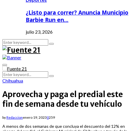
¿Listo para correr? Anuncia Municipio
Barbie Run en…
julio 23, 2026
Search
Search
for:
Primary
Menu
Search
Search
for:
Chihuahua
Aprovecha y paga el predial este
fin de semana desde tu vehículo
by
Redaccion
enero 19, 2023
0
259
A menos de dos semanas de que concluya el descuento del 12% en