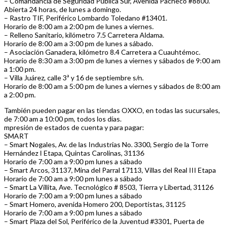
– Comandancia de Seguridad Pública Sur, Avenida Pacheco #8800.
Abierta 24 horas, de lunes a domingo.
– Rastro TIF, Periférico Lombardo Toledano #13401.
Horario de 8:00 am a 2:00 pm de lunes a viernes.
– Relleno Sanitario, kilómetro 7.5 Carretera Aldama.
Horario de 8:00 am a 3:00 pm de lunes a sábado.
– Asociación Ganadera, kilómetro 8.4 Carretera a Cuauhtémoc.
Horario de 8:30 am a 3:00 pm de lunes a viernes y sábados de 9:00 am
a 1:00 pm.
– Villa Juárez, calle 3ª y 16 de septiembre s/n.
Horario de 8:00 am a 5:00 pm de lunes a viernes y sábados de 8:00 am
a 2:00 pm.
También pueden pagar en las tiendas OXXO, en todas las sucursales,
de 7:00 am a 10:00 pm, todos los días.
mpresión de estados de cuenta y para pagar:
SMART
– Smart Nogales, Av. de las Industrias No. 3300, Sergio de la Torre
Hernández I Etapa, Quintas Carolinas, 31136
Horario de 7:00 am a 9:00 pm lunes a sábado
– Smart Arcos, 31137, Mina del Parral 17113, Villas del Real III Etapa
Horario de 7:00 am a 9:00 pm lunes a sábado
– Smart La Villita, Ave. Tecnológico # 8503, Tierra y Libertad, 31126
Horario de 7:00 am a 9:00 pm lunes a sábado
– Smart Homero, avenida Homero 200, Deportistas, 31125
Horario de 7:00 am a 9:00 pm lunes a sábado
– Smart Plaza del Sol, Periférico de la Juventud #3301, Puerta de