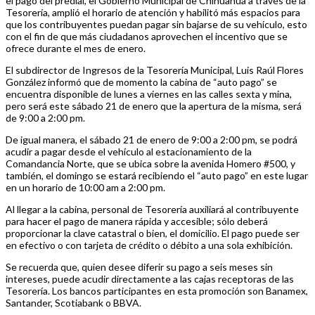
el pago del predial, el Gobierno Municipal de Chihuahua a través de la
Tesorería, amplió el horario de atención y habilitó más espacios para
que los contribuyentes puedan pagar sin bajarse de su vehículo, esto
con el fin de que más ciudadanos aprovechen el incentivo que se
ofrece durante el mes de enero.
El subdirector de Ingresos de la Tesorería Municipal, Luis Raúl Flores
González informó que de momento la cabina de “auto pago” se
encuentra disponible de lunes a viernes en las calles sexta y mina,
pero será este sábado 21 de enero que la apertura de la misma, será
de 9:00 a 2:00 pm.
De igual manera, el sábado 21 de enero de 9:00 a 2:00 pm, se podrá
acudir a pagar desde el vehículo al estacionamiento de la
Comandancia Norte, que se ubica sobre la avenida Homero #500, y
también, el domingo se estará recibiendo el “auto pago” en este lugar
en un horario de 10:00 am a 2:00 pm.
Al llegar a la cabina, personal de Tesorería auxiliará al contribuyente
para hacer el pago de manera rápida y accesible; sólo deberá
proporcionar la clave catastral o bien, el domicilio. El pago puede ser
en efectivo o con tarjeta de crédito o débito a una sola exhibición.
Se recuerda que, quien desee diferir su pago a seis meses sin
intereses, puede acudir directamente a las cajas receptoras de las
Tesorería. Los bancos participantes en esta promoción son Banamex,
Santander, Scotiabank o BBVA.