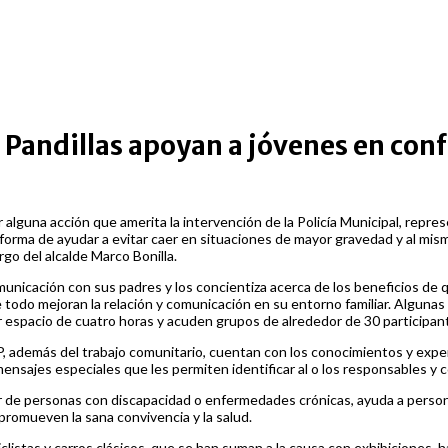
Pandillas apoyan a jóvenes en confl
 alguna acción que amerita la intervención de la Policía Municipal, repr
a forma de ayudar a evitar caer en situaciones de mayor gravedad y al mism
argo del alcalde Marco Bonilla.
nicación con sus padres y los concientiza acerca de los beneficios de qu
 todo mejoran la relación y comunicación en su entorno familiar. Algunas 
or espacio de cuatro horas y acuden grupos de alrededor de 30 participan
 además del trabajo comunitario, cuentan con los conocimientos y experie
 o mensajes especiales que les permiten identificar al o los responsables 
 de personas con discapacidad o enfermedades crónicas, ayuda a persona
promueven la sana convivencia y la salud.
clistas y carros clásicos, que se han suman a la causa con exhibiciones