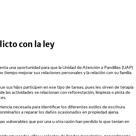
icto con la ley
esenta una oportunidad para que la Unidad de Atención a Pandillas (UAP)
o tiempo mejorar sus relaciones personales y la relación con su familia
e sus hijos participen en ese tipo de tareas, pues les sirven de terapia
de las actividades se relacionan con reforestación, limpieza o pinta de
tes.
ncia necesaria para identificar los diferentes estilos de escritura
y conminarlos a reparar los daños ocasionados en propiedad ajena.
s vulnerables que por una u otra razón han perdido lo que tenían en
, hamburguesadas, rifas y colectas de fondos monetarios, generalmente