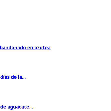
 abandonado en azotea
días de la…
s de aguacate…