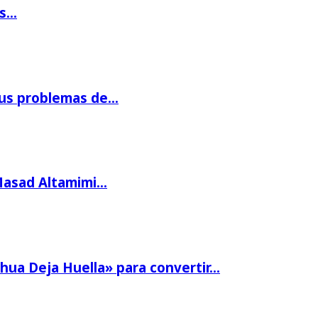
os…
us problemas de…
Masad Altamimi…
hua Deja Huella» para convertir…