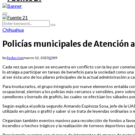
Primary
Menu
Search
Search
for:
Chihuahua
Policías municipales de Atención a 
by
Redaccion
marzo 12, 2023
0
289
Cada vez que un joven se encuentra en conflicto con la ley por cometer
lo atraiga a participar en tareas de beneficio para la sociedad como un
al ser ésta uno de los pilares principales de la actual administración a c
Para involucrarlos, el grupo integrado por nueve elementos entabla comu
ocupacional, sienten a los policías más cercanos y sensibles, pero sobre
camellones y borrado de grafitis, las cuales se efectúan los sábados p
Según explica el policía segundo Armando Espinoza Sosa, jefe de la UAP,
utilizado en pintas o grafiti y saber si se trata de leyendas ordinarias
Organizan también eventos masivos para recolección de fondos a favor
incendios o hechos trágicos y la realización de torneos deportivos que 
Para lograrlo cuentan con el apoyo de integrantes de grupos de motoci