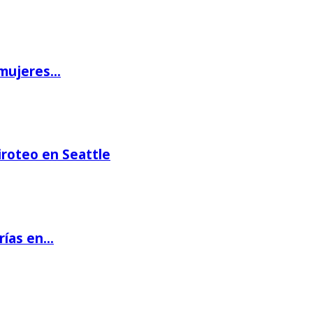
 mujeres…
iroteo en Seattle
rías en…