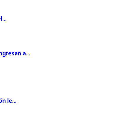
el…
ingresan a…
ón le…