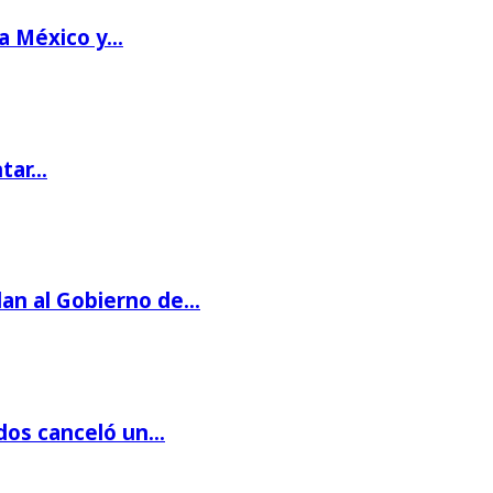
 a México y…
ntar…
dan al Gobierno de…
dos canceló un…