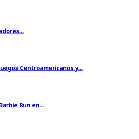
gadores…
 Juegos Centroamericanos y…
 Barbie Run en…