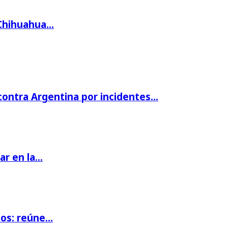
 Chihuahua…
 contra Argentina por incidentes…
par en la…
ios: reúne…